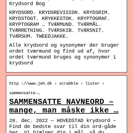
Krydsord Bog
KRYDSORD. KRYDSREVISION. KRYDSRIM.
KRYDSTOGT. KRYKKESTOK. KRYPTOGRAF.
KRYPTOGRAM … TVÆRMUND. TVÆRMÅL.
TVÆRRETNING. TVÆRSKIB. TVÆRSNIT.
TVÆRSUM. TWEEDJAKKE.
Alle krydsord og synonymer der bruger
ordet tværmund og find ud af, hvor
ordet tværmund bruges og synonymer i
krydsord
http ://www.jeh.dk › scrabble › lister ›
sammensatte-…
SAMMENSATTE NAVNEORD –
mange, man måske ikke …
28. dec. 2022 — HOVEDSTAD krydsord –
Find de bedste svar til din ord-gåde
her. Vi hjælper dig i mål, så du