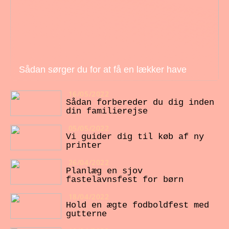
Sådan sørger du for at få en lækker have
16/05/2022
Sådan forbereder du dig inden
din familierejse
05/05/2022
Vi guider dig til køb af ny
printer
26/04/2022
Planlæg en sjov
fastelavnsfest for børn
18/04/2022
Hold en ægte fodboldfest med
gutterne