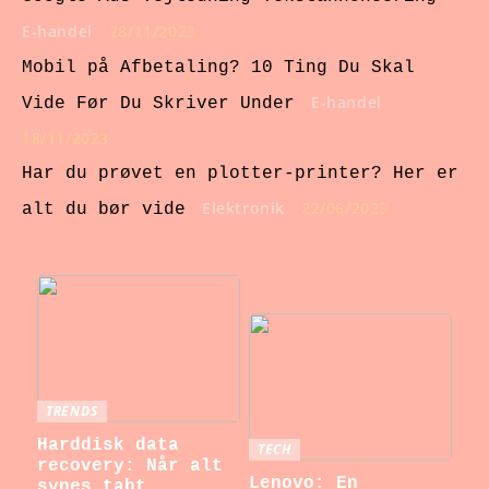
E-handel
28/11/2023
Mobil på Afbetaling? 10 Ting Du Skal
E-handel
Vide Før Du Skriver Under
18/11/2023
Har du prøvet en plotter-printer? Her er
Elektronik
22/06/2023
alt du bør vide
TRENDS
Harddisk data
TECH
recovery: Når alt
Lenovo: En
synes tabt