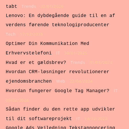
Trends
22/01/2026
tabt
Lenovo: En dybdegående guide til en af
verdens førende teknologiproducenter
Tech
17/12/2025
Optimer Din Kommunikation Med
IT
30/01/2025
Erhvervstelefoni
Trends
31/05/2024
Hvad er et gældsbrev?
Hvordan CRM-løsninger revolutionerer
Web
22/04/2024
ejendomsbranchen
IT
Hvordan fungerer Google Tag Manager?
09/02/2024
Sådan finder du den rette app udvikler
IT
14/12/2023
til dit softwareprojekt
Google Ads Vejledning Tekstannoncering