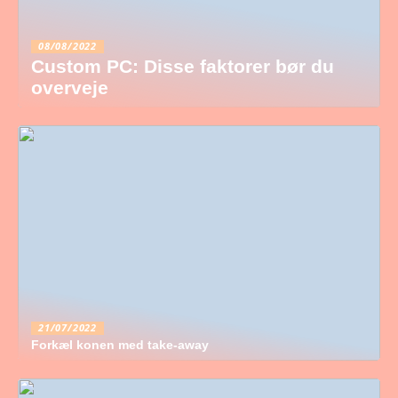
08/08/2022
Custom PC: Disse faktorer bør du
overveje
21/07/2022
Forkæl konen med take-away