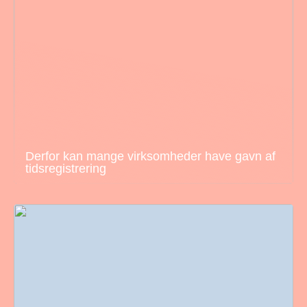
Derfor kan mange virksomheder have gavn af
tidsregistrering