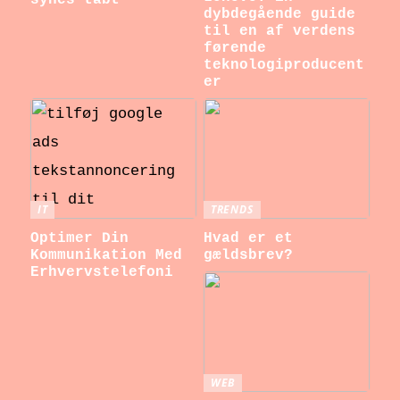
synes tabt
dybdegående guide
til en af verdens
førende
teknologiproducent
er
IT
TRENDS
Optimer Din
Hvad er et
Kommunikation Med
gældsbrev?
Erhvervstelefoni
WEB